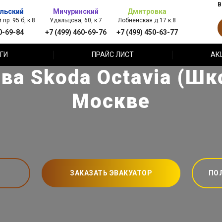
В
льский
Мичуринский
Дмитровка
пр. 95 б, к.8
Удальцова, 60, к.7
Лобненская д.17 к.8
0-69-84
+7 (499) 460-69-76
+7 (499) 450-63-77
ГИ
ПРАЙС ЛИСТ
АК
ва Skoda Octavia (Шк
Москве
ЗАКАЗАТЬ ЭВАКУАТОР
ПО