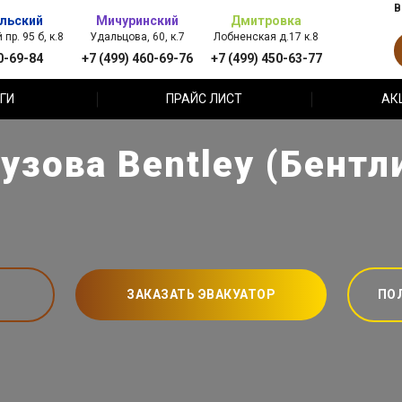
В
льский
Мичуринский
Дмитровка
пр. 95 б, к.8
Удальцова, 60, к.7
Лобненская д.17 к.8
0-69-84
+7 (499) 460-69-76
+7 (499) 450-63-77
ГИ
ПРАЙС ЛИСТ
АК
узова Bentley (Бентл
ЗАКАЗАТЬ ЭВАКУАТОР
ПО