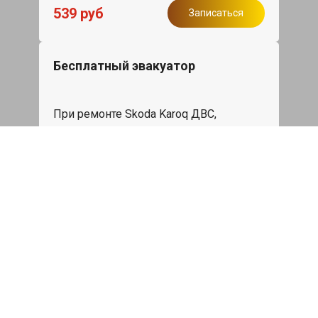
539 руб
Записаться
Бесплатный эвакуатор
При ремонте Skoda Karoq ДВС,
эвакуация авто в пределах МКАД в
подарок.
Записаться
Сделаем дешевле
При калькуляции на руках из другого