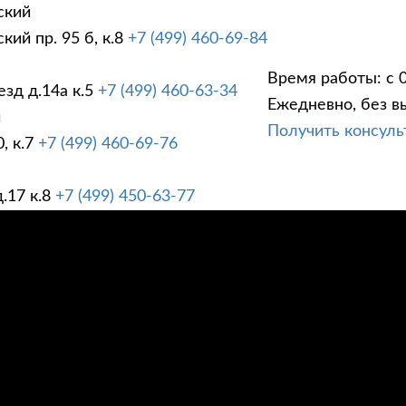
ский
ий пр. 95 б, к.8
+7 (499) 460-69-84
Время работы: с 0
зд д.14а к.5
+7 (499) 460-63-34
Ежедневно, без в
ГИ
ПРАЙС ЛИСТ
АК
й
Получить консул
, к.7
+7 (499) 460-69-76
.17 к.8
+7 (499) 450-63-77