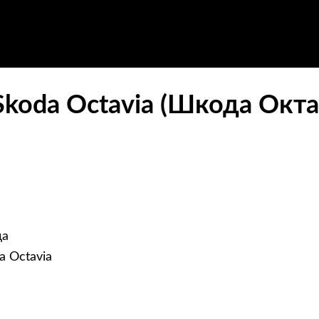
Skoda Octavia (Шкода Окта
да
a Octavia