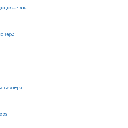
диционеров
ионера
диционера
ера