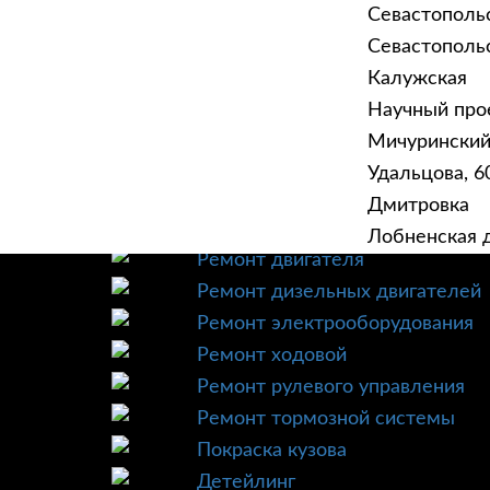
Севастополь
Севастопольск
Калужская
Научный прое
ГЛАВНАЯ
УСЛУ
Мичурински
Техническое обслуживание
Удальцова, 60
Диагностика
Дмитровка
Ремонт трансмиссии
Лобненская д
Ремонт двигателя
Ремонт дизельных двигателей
Ремонт электрооборудования
Ремонт ходовой
Ремонт рулевого управления
Ремонт тормозной системы
Покраска кузова
Детейлинг