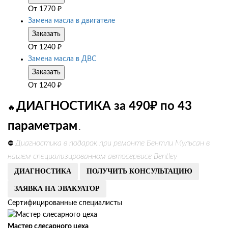
От
1770
₽
Замена масла в двигателе
Заказать
От
1240
₽
Замена масла в ДВС
Заказать
От
1240
₽
ДИАГНОСТИКА за 490₽ по 43
🔥
параметрам
.
Диагностика в подарок при ремонте Бентли Мульсан в
⛔
нашем специализированном автосервисе Bentley
ДИАГНОСТИКА
ПОЛУЧИТЬ КОНСУЛЬТАЦИЮ
ЗАЯВКА НА ЭВАКУАТОР
Сертифицированные специалисты
Мастер слесарного цеха