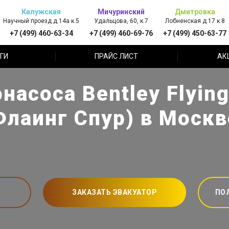
Калужская
Мичуринский
Дмитровка
Научный проезд д.14а к.5
Удальцова, 60, к.7
Лобненская д.17 к.8
+7 (499) 460-63-34
+7 (499) 460-69-76
+7 (499) 450-63-77
ГИ
ПРАЙС ЛИСТ
АК
насоса Bentley Flying
Флаинг Спур) в Москв
ЗАКАЗАТЬ ЭВАКУАТОР
ПО