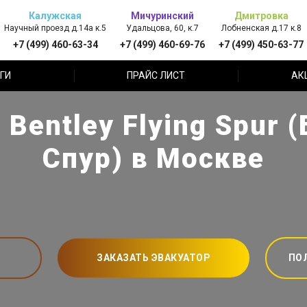
Калужская
Мичуринский
Дмитровка
Научный проезд д.14а к.5
Удальцова, 60, к.7
Лобненская д.17 к.8
+7 (499) 460-63-34
+7 (499) 460-69-76
+7 (499) 450-63-77
ГИ
ПРАЙС ЛИСТ
АК
Bentley Flying Spur 
Спур) в Москве
ЗАКАЗАТЬ ЭВАКУАТОР
ПО