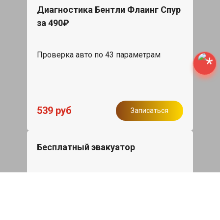
Диагностика Бентли Флаинг Спур
за 490₽
Проверка авто по 43 параметрам
539 руб
Записаться
Бесплатный эвакуатор
При ремонте Bentley Flying Spur ДВС,
эвакуация авто в пределах МКАД в
подарок.