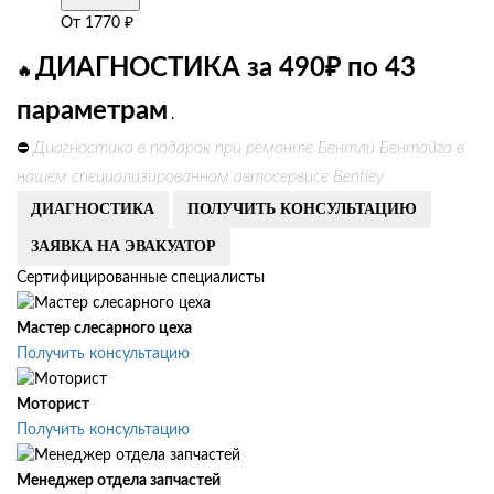
От
1770
₽
ДИАГНОСТИКА за 490₽ по 43
🔥
параметрам
.
Диагностика в подарок при ремонте Бентли Бентайга в
⛔
нашем специализированном автосервисе Bentley
ДИАГНОСТИКА
ПОЛУЧИТЬ КОНСУЛЬТАЦИЮ
ЗАЯВКА НА ЭВАКУАТОР
Сертифицированные специалисты
Мастер слесарного цеха
Получить консультацию
Моторист
Получить консультацию
Менеджер отдела запчастей