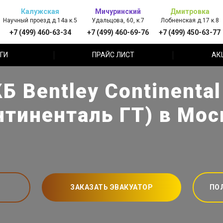
Калужская
Мичуринский
Дмитровка
Научный проезд д.14а к.5
Удальцова, 60, к.7
Лобненская д.17 к.8
+7 (499) 460-63-34
+7 (499) 460-69-76
+7 (499) 450-63-77
ГИ
ПРАЙС ЛИСТ
АК
Б Bentley Continental
нтиненталь ГТ) в Мос
ЗАКАЗАТЬ ЭВАКУАТОР
ПО