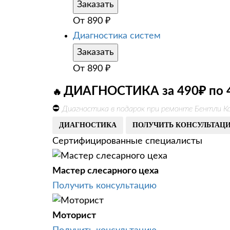
Заказать
От
890
₽
Диагностика систем
Заказать
От
890
₽
ДИАГНОСТИКА за 490₽ по 
🔥
⛔
Диагностика в подарок при ремонте Бентли К
ДИАГНОСТИКА
ПОЛУЧИТЬ КОНСУЛЬТАЦ
Сертифицированные специалисты
Мастер слесарного цеха
Получить консультацию
Моторист