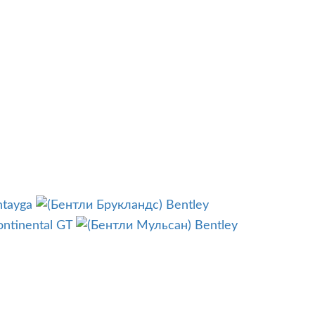
ntayga
Bentley
ontinental GT
Bentley