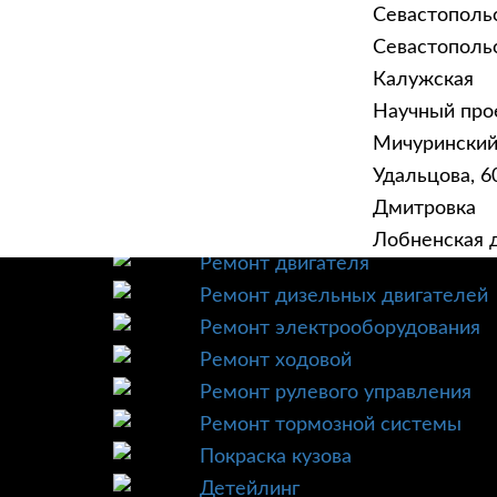
Севастополь
Севастопольск
Калужская
Научный прое
ГЛАВНАЯ
УСЛУ
Мичурински
Техническое обслуживание
Удальцова, 60
Диагностика
Дмитровка
Ремонт трансмиссии
Лобненская д
Ремонт двигателя
Ремонт дизельных двигателей
Ремонт электрооборудования
Ремонт ходовой
Ремонт рулевого управления
Ремонт тормозной системы
Покраска кузова
Детейлинг