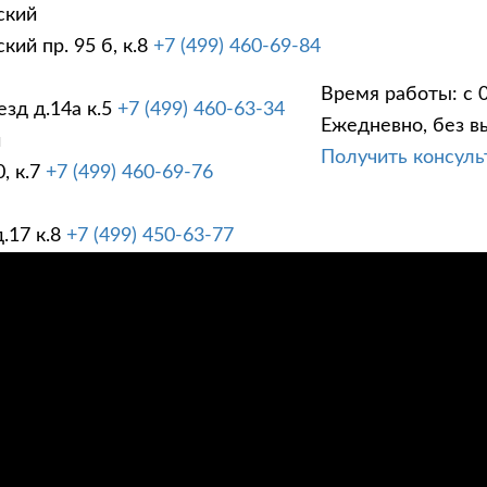
ский
ий пр. 95 б, к.8
+7 (499) 460-69-84
Время работы: с 0
зд д.14а к.5
+7 (499) 460-63-34
Ежедневно, без в
ГИ
ПРАЙС ЛИСТ
АК
й
Получить консул
, к.7
+7 (499) 460-69-76
.17 к.8
+7 (499) 450-63-77