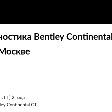
стика Bentley Continenta
 Москве
y
ь ГТ) 2 года
ey Continental GT