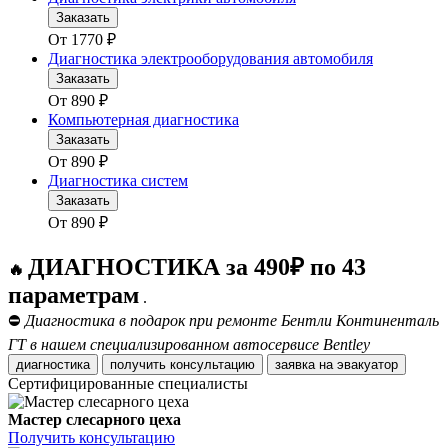
Заказать
От
1770
₽
Диагностика электрооборудования автомобиля
Заказать
От
890
₽
Компьютерная диагностика
Заказать
От
890
₽
Диагностика систем
Заказать
От
890
₽
ДИАГНОСТИКА за 490₽ по 43
🔥
параметрам
.
⛔
Диагностика в подарок при ремонте Бентли Континенталь
ГТ в нашем специализированном автосервисе Bentley
диагностика
получить консультацию
заявка на эвакуатор
Сертифицированные специалисты
Мастер слесарного цеха
Получить консультацию