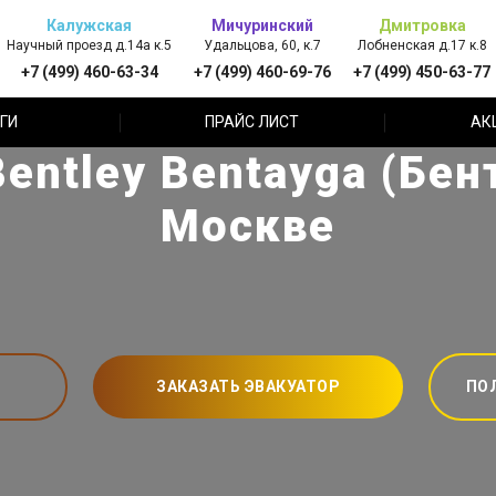
Калужская
Мичуринский
Дмитровка
Научный проезд д.14а к.5
Удальцова, 60, к.7
Лобненская д.17 к.8
+7 (499) 460-63-34
+7 (499) 460-69-76
+7 (499) 450-63-77
ГИ
ПРАЙС ЛИСТ
АК
ntley Bentayga (Бент
Москве
ЗАКАЗАТЬ ЭВАКУАТОР
ПО