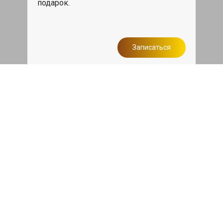
подарок.
Записаться
Сделаем дешевле
При калькуляции на руках из другого
сервиса - эти же работы и запчасти по
более низкой цене
Записаться