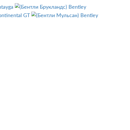
ntayga
Bentley
ontinental GT
Bentley