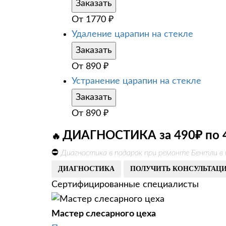
Заказать
От
1770
₽
Удаление царапин на стекле
Заказать
От
890
₽
Устранение царапин на стекле
Заказать
От
890
₽
ДИАГНОСТИКА за 490₽ по 
🔥
⛔
Диагностика в подарок при ремонте Бентли в 
ДИАГНОСТИКА
ПОЛУЧИТЬ КОНСУЛЬТАЦ
Сертифицированные специалисты
Мастер слесарного цеха