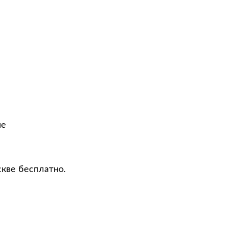
не
скве бесплатно.