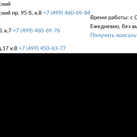
ский
ий пр. 95 б, к.8
+7 (499) 460-69-84
Время работы: с 0
й
Ежедневно, без в
, к.7
+7 (499) 460-69-76
Получить консул
ГИ
ПРАЙС ЛИСТ
АК
.17 к.8
+7 (499) 450-63-77