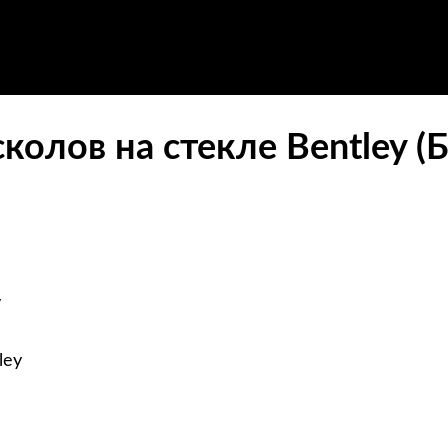
колов на стекле Bentley (
y
ley