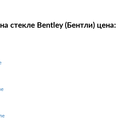
а стекле Bentley (Бентли) цена:
е
ле
ле