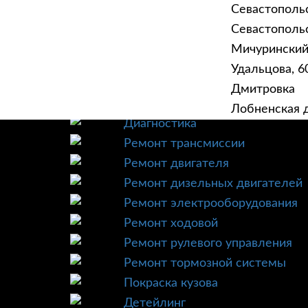
Севастополь
Севастопольск
Мичурински
Удальцова, 60
ГЛАВНАЯ
УСЛУ
Дмитровка
Техническое обслуживание
Лобненская д
Диагностика
Ремонт трансмиссии
Ремонт двигателя
Ремонт дизельных двигателей
Ремонт электрооборудования
Ремонт ходовой
Ремонт рулевого управления
Ремонт тормозной системы
Покраска кузова
Детейлинг