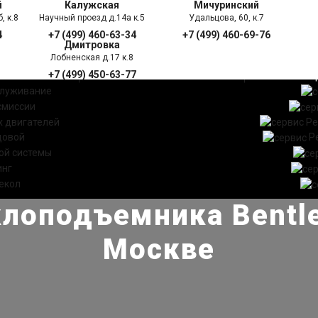
й
Калужская
Мичуринский
, к.8
Научный проезд д.14а к.5
Удальцова, 60, к.7
4
+7 (499) 460-63-34
+7 (499) 460-69-76
Дмитровка
Лобненская д.17 к.8
+7 (499) 450-63-77
УГИ
ПРАЙС ЛИСТ
АКЦ
служивание
смиссии
 двигателей
Ре
довой
Р
ой системы
инг
екол
лоподъемника Bentle
Москве