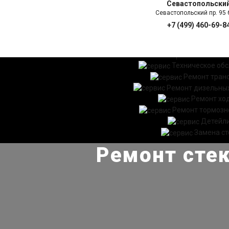
Севастопольски
Севастопольский пр. 95 б
+7 (499) 460-69-8
ГЛАВНАЯ
УСЛ
Техническое об
Ремонт тран
Ремонт дизельных
Ремонт хо
Ремонт тормозн
Детейл
Замена ст
Ремонт стек