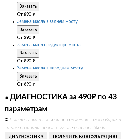
Заказать
От
890
₽
Замена масла в заднем мосту
Заказать
От
890
₽
Замена масла редукторе моста
Заказать
От
890
₽
Замена масла в переднем мосту
Заказать
От
890
₽
ДИАГНОСТИКА за 490₽ по 43
🔥
параметрам
.
Диагностика в подарок при ремонте Шкода Карок в
⛔
нашем специализированном автосервисе Skoda
ДИАГНОСТИКА
ПОЛУЧИТЬ КОНСУЛЬТАЦИЮ