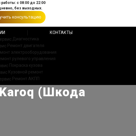
работы: с 08:00 до 22:00
невно, без выходных.
учить консультацию
ИИ
КОНТАКТЫ
Диагностика
Ремонт двигателя
монт электрооборудования
емонт рулевого управления
Покраска кузова
Кузовной ремонт
Ремонт АКПП
Karoq (Шкода