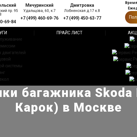
Время 
ольский
Мичуринский
Дмитровка
Ежед
кий пр. 95
Удальцова, 60, к.7
Лобненская д.17 к.8
8
Пол
+7 (499) 460-69-76
+7 (499) 450-63-77
60-69-84
УГИ
ПРАЙС ЛИСТ
АКЦ
служивание
смиссии
 двигателей
Ре
довой
Р
ой системы
инг
екол
ки багажника Skoda 
Карок) в Москве