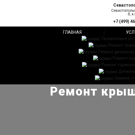
Севастоп
Севастопольс
б, к.
+7 (499) 4
ГЛАВНАЯ
УСЛ
Техническое об
Ремонт тран
Ремонт дизельных
Ремонт хо
Ремонт тормозн
Детейл
Замена ст
Ремонт крыш