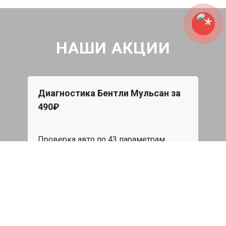
НАШИ АКЦИИ
Диагностика Бентли Мульсан за
Бес
490₽
При 
Star
Проверка авто по 43 параметрам
эвак
пода
539 руб
я
Записаться