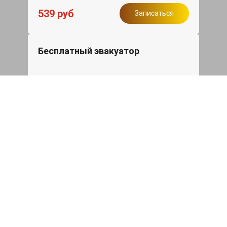
539 руб
Записаться
Бесплатный эвакуатор
При ремонте Bentley Flying Spur ДВС,
эвакуация авто в пределах МКАД в
подарок.
Записаться
Сделаем дешевле