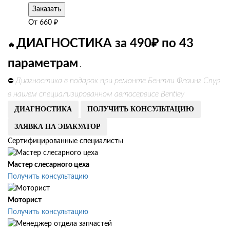
Заказать
От
660
₽
ДИАГНОСТИКА за 490₽ по 43
🔥
параметрам
.
Диагностика в подарок при ремонте Бентли Флаинг Спур
⛔
в нашем специализированном автосервисе Bentley
ДИАГНОСТИКА
ПОЛУЧИТЬ КОНСУЛЬТАЦИЮ
ЗАЯВКА НА ЭВАКУАТОР
Сертифицированные специалисты
Мастер слесарного цеха
Получить консультацию
Моторист
Получить консультацию