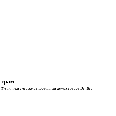
етрам
.
Т в нашем специализированном автосервисе Bentley