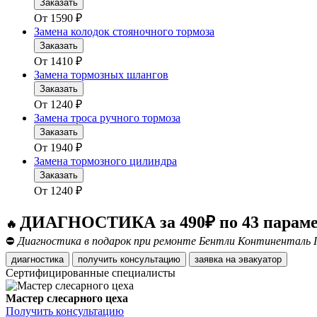
Заказать
От
1590
₽
Замена колодок стояночного тормоза
Заказать
От
1410
₽
Замена тормозных шлангов
Заказать
От
1240
₽
Замена троса ручного тормоза
Заказать
От
1940
₽
Замена тормозного цилиндра
Заказать
От
1240
₽
ДИАГНОСТИКА за 490₽ по 43 парам
🔥
⛔
Диагностика в подарок при ремонте Бентли Континенталь Г
диагностика
получить консультацию
заявка на эвакуатор
Сертифицированные специалисты
Мастер слесарного цеха
Получить консультацию