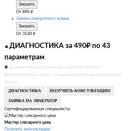
Заказать
От
890
₽
Замена поворотного кулака
Заказать
От
3530
₽
ДИАГНОСТИКА за 490₽ по 43
🔥
параметрам
.
Диагностика в подарок при ремонте Бентли
⛔
Континенталь в нашем специализированном автосервисе
Bentley
ДИАГНОСТИКА
ПОЛУЧИТЬ КОНСУЛЬТАЦИЮ
ЗАЯВКА НА ЭВАКУАТОР
Сертифицированные специалисты
Мастер слесарного цеха
Получить консультацию