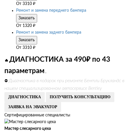
От
3310
₽
Ремонт и замена переднего бампера
Заказать
От
1320
₽
Ремонт и замена заднего бампера
Заказать
От
3310
₽
ДИАГНОСТИКА за 490₽ по 43
🔥
параметрам
.
Диагностика в подарок при ремонте Бентли Брукландс в
⛔
нашем специализированном автосервисе Bentley
ДИАГНОСТИКА
ПОЛУЧИТЬ КОНСУЛЬТАЦИЮ
ЗАЯВКА НА ЭВАКУАТОР
Сертифицированные специалисты
Мастер слесарного цеха