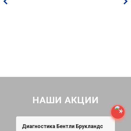
НАШИ АКЦИИ
Диагностика Бентли Брукландс