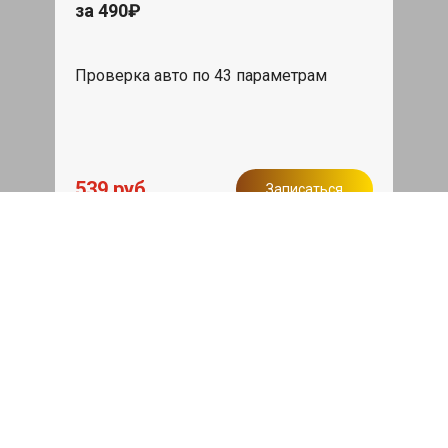
за 490₽
Проверка авто по 43 параметрам
539 руб
Записаться
Бесплатный эвакуатор
При ремонте Bentley Brooklands ДВС,
эвакуация авто в пределах МКАД в
подарок.