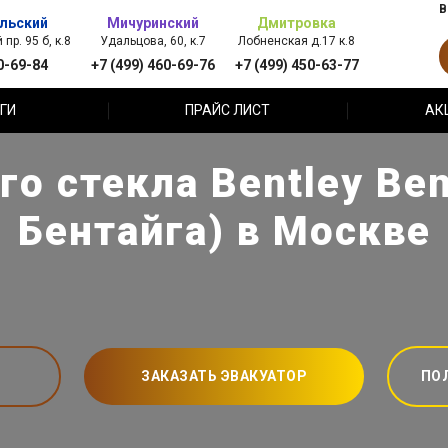
В
льский
Мичуринский
Дмитровка
пр. 95 б, к.8
Удальцова, 60, к.7
Лобненская д.17 к.8
0-69-84
+7 (499) 460-69-76
+7 (499) 450-63-77
ГИ
ПРАЙС ЛИСТ
АК
го стекла Bentley Ben
Бентайга) в Москве
ЗАКАЗАТЬ ЭВАКУАТОР
ПО