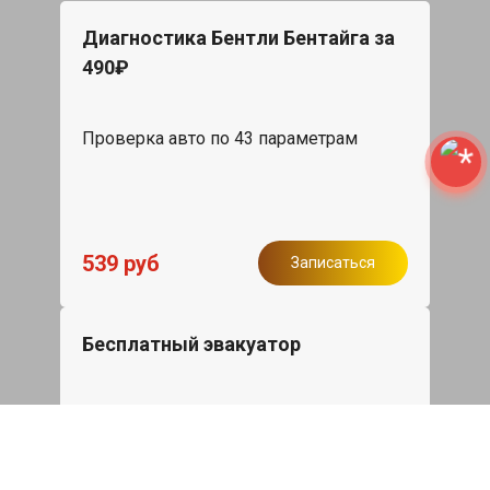
Диагностика Бентли Бентайга за
490₽
Проверка авто по 43 параметрам
539 руб
Записаться
Бесплатный эвакуатор
При ремонте Bentley Bentayga ДВС,
эвакуация авто в пределах МКАД в
подарок.