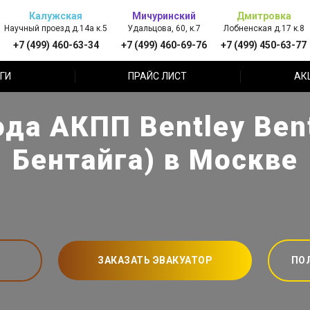
Калужская
Мичуринский
Дмитровка
Научный проезд д.14а к.5
Удальцова, 60, к.7
Лобненская д.17 к.8
+7 (499) 460-63-34
+7 (499) 460-69-76
+7 (499) 450-63-77
ГИ
ПРАЙС ЛИСТ
АК
да АКПП Bentley Ben
Бентайга) в Москве
ЗАКАЗАТЬ ЭВАКУАТОР
ПО