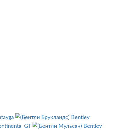
ntayga
Bentley
ontinental GT
Bentley