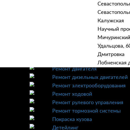
Севастополь
Севастопольск
Калужская
Научный прое
ГЛАВНАЯ
УСЛУ
Мичурински
Техническое обслуживание
Удальцова, 60
Диагностика
Дмитровка
Ремонт трансмиссии
Лобненская д
Ремонт двигателя
Ремонт дизельных двигателей
Ремонт электрооборудования
Ремонт ходовой
Ремонт рулевого управления
Ремонт тормозной системы
Покраска кузова
Детейлинг