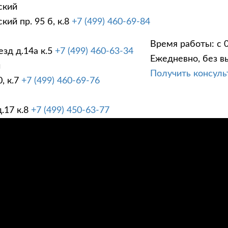
ский
ий пр. 95 б, к.8
+7 (499) 460-69-84
Время работы: с 0
зд д.14а к.5
+7 (499) 460-63-34
Ежедневно, без в
ГИ
ПРАЙС ЛИСТ
АК
й
Получить консул
, к.7
+7 (499) 460-69-76
.17 к.8
+7 (499) 450-63-77