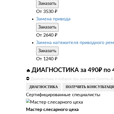
Заказать
От
3530
₽
Замена привода
Заказать
От
2640
₽
Замена натяжителя приводного рем
Заказать
От
1240
₽
ДИАГНОСТИКА за 490₽ по 
🔥
⛔
Диагностика в подарок при ремонте Бентли Аз
ДИАГНОСТИКА
ПОЛУЧИТЬ КОНСУЛЬТАЦ
Сертифицированные специалисты
Мастер слесарного цеха