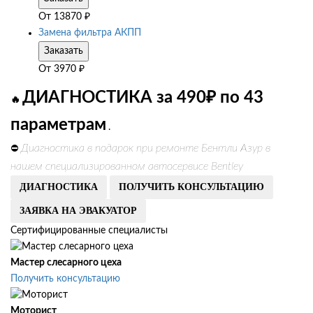
От
13870
₽
Замена фильтра АКПП
Заказать
От
3970
₽
ДИАГНОСТИКА за 490₽ по 43
🔥
параметрам
.
Диагностика в подарок при ремонте Бентли Азур в
⛔
нашем специализированном автосервисе Bentley
ДИАГНОСТИКА
ПОЛУЧИТЬ КОНСУЛЬТАЦИЮ
ЗАЯВКА НА ЭВАКУАТОР
Сертифицированные специалисты
Мастер слесарного цеха
Получить консультацию
Моторист