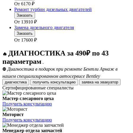
От
6170
₽
Ремонт турбин дизельных двигателей
Заказать
От
13910
₽
Замена дизельного двигателя
Заказать
От
17600
₽
ДИАГНОСТИКА за 490₽ по 43
🔥
параметрам
.
⛔
Диагностика в подарок при ремонте Бентли Арнаж в
нашем специализированном автосервисе Bentley
диагностика
получить консультацию
заявка на эвакуатор
Сертифицированные специалисты
Мастер слесарного цеха
Получить консультацию
Моторист
Получить консультацию
Менеджер отдела запчастей