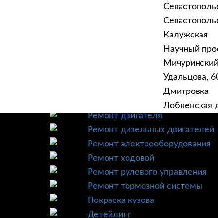
Севастополь
Севастопольск
Калужская
Научный прое
ГЛАВНАЯ
УСЛУ
Мичурински
Техническое обслуживание
Удальцова, 60
Диагностика
Дмитровка
Ремонт трансмиссии
Лобненская д
Ремонт двигателя
Ремонт дизельных двигателей
Ремонт электрооборудования
Ремонт ходовой
Ремонт рулевого управления
Ремонт тормозной системы
Покраска кузова
Детейлинг