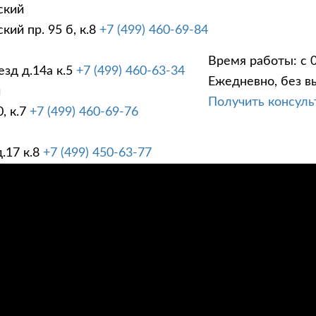
ский
ий пр. 95 б, к.8
+7 (499) 460-69-84
Время работы: с 0
зд д.14а к.5
+7 (499) 460-63-34
Ежедневно, без в
ГИ
ПРАЙС ЛИСТ
АК
й
Получить консул
, к.7
+7 (499) 460-69-76
.17 к.8
+7 (499) 450-63-77