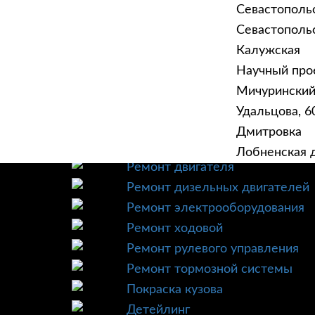
Севастополь
Севастопольск
Калужская
Научный прое
ГЛАВНАЯ
УСЛУ
Мичурински
Техническое обслуживание
Удальцова, 60
Диагностика
Дмитровка
Ремонт трансмиссии
Лобненская д
Ремонт двигателя
Ремонт дизельных двигателей
Ремонт электрооборудования
Ремонт ходовой
Ремонт рулевого управления
Ремонт тормозной системы
Покраска кузова
Детейлинг