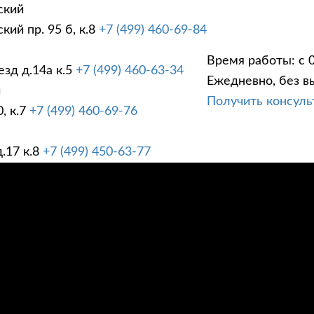
ский
ий пр. 95 б, к.8
+7 (499) 460-69-84
Время работы: с 0
зд д.14а к.5
+7 (499) 460-63-34
Ежедневно, без в
ГИ
ПРАЙС ЛИСТ
АК
й
Получить консул
, к.7
+7 (499) 460-69-76
.17 к.8
+7 (499) 450-63-77